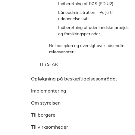
Afgørelse i udenlandske
Indberetning af EØS (PD U2)
førtidspensionssager
Låneadministration - Pulje til
Spørgsmål og svar om
uddannelsesløft
indberetning af
Indberetning af udenlandske arbejds-
førtidspensionssager
og forsikringsperioder
Releaseplan og oversigt over udsendte
releasenoter
2026
IT i STAR
2025
Oversigt over digitale platforme
Opfølgning på beskæftigelsesområdet
Tilskudsportalen
Support
Implementering
Webservices og STAR wiki
Supportens åbningstider
Dialoggruppen
Jobnet webservice
Stillingsbetegnelser
Om styrelsen
Webservice til import og eksport
Spørgsmål og svar
af jobannoncer
Til borgere
DFDG webservice
Til virksomheder
STAR wiki