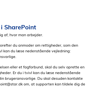
 i SharePoint
ig af, hvor man arbejder.
hvorefter du anmoder om rettigheder, som den
ivl kan du læse nedenstående vejledning:
nsvarlige.
lsen eller et fagforbund, skal du selv oprette en
gheder. Er du i tvivl kan du læse nedenstående
e din brugeransvarlige. Du skal desuden kontakte
point@star.dk om, at supporten kan tildele dig de