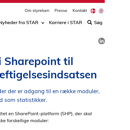
print
side
D
E
Om styrelsen
Presse
Kontakt
Søg
a
n
n
g
efter
Nyheder fra STAR
Karriere i STAR
Søg
i
l
indho
s
i
på
h
s
Del på LinkedIn
h
siden
 Sharepoint til
æftigelsesindsatsen
er der er adgang til en række moduler,
d som statistikker.
tet en SharePoint-platform (SHP), der skal
ke forskellige moduler: