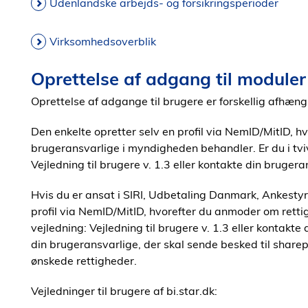
Udenlandske arbejds- og forsikringsperioder
Virksomhedsoverblik
Oprettelse af adgang til moduler
Oprettelse af adgange til brugere er forskellig afhæng
Den enkelte opretter selv en profil via NemID/MitID, 
brugeransvarlige i myndigheden behandler. Er du i tv
Vejledning til brugere v. 1.3 eller k
ontakte din brugera
Hvis du er ansat i SIRI, Udbetaling Danmark, Ankestyre
profil via NemID/MitID, hvorefter du anmoder om retti
vejledning: Vejledning til brugere v. 1.3 eller kontakt
din brugeransvarlige, der skal sende besked til share
ønskede rettigheder.
Vejledninger til brugere af bi.star.dk: