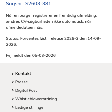
Sagsnr.: S2603-381
i
d
Når en borger registrerer en fremtidig afmelding,
e
ændres CV-søgbarheden ikke automatisk, når
n
afmeldedatoen nås.
Status: Forventes løst i release 2026-3 den 14-09-
2026.
Fejlmeldt den 05-03-2026
Kontakt
Presse
Digital Post
Whistleblowerordning
Ledige stillinger