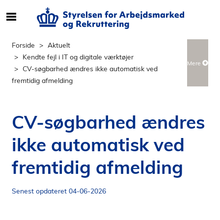
S
ø
g
Forside
Aktuelt
e
Kendte fejl i IT og digitale værktøjer
Mere
f
CV-søgbarhed ændres ikke automatisk ved
t
fremtidig afmelding
e
r
i
CV-søgbarhed ændres
n
d
ikke automatisk ved
h
o
fremtidig afmelding
l
d
Senest opdateret 04-06-2026
p
å
s