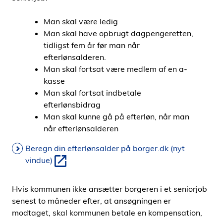
i
d
Man skal være ledig
e
Man skal have opbrugt dagpengeretten,
n
tidligst fem år før man når
efterlønsalderen.
Man skal fortsat være medlem af en a-
kasse
Man skal fortsat indbetale
efterlønsbidrag
Man skal kunne gå på efterløn, når man
når efterlønsalderen
Beregn din efterlønsalder på borger.dk (nyt
vindue)
Hvis kommunen ikke ansætter borgeren i et seniorjob
senest to måneder efter, at ansøgningen er
modtaget, skal kommunen betale en kompensation,