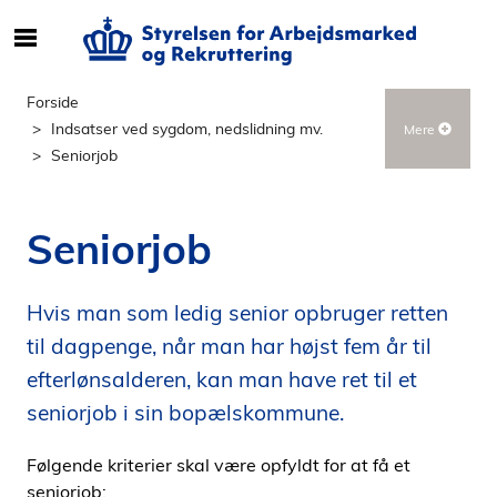
S
ø
g
Forside
e
Indsatser ved sygdom, nedslidning mv.
Mere
f
Seniorjob
t
e
r
Seniorjob
i
n
d
Hvis man som ledig senior opbruger retten
h
til dagpenge, når man har højst fem år til
o
efterlønsalderen, kan man have ret til et
l
seniorjob i sin bopælskommune.
d
p
Følgende kriterier skal være opfyldt for at få et
å
seniorjob:
s