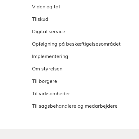
ordninger for hjemrejsende
Viden og tal
Organisering af jeres IPS team
Data
jobsøgende
Uddannelse og webinarer
Om indsatsmodellen
Tilskud
Tidligere webinarer
Data og Evaluering
Anbefalinger til implementering
Digital service
IPS-ambassadørkorpset
Nyeste viden fra forskning og praksis
Kom godt i gang med IPS
Opfølgning på beskæftigelsesområdet
Implementering
Om styrelsen
Til borgere
Til virksomheder
Til sagsbehandlere og medarbejdere