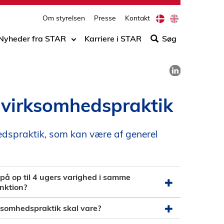
print
side
D
E
Om styrelsen
Presse
Kontakt
Søg
a
n
n
g
efter
Nyheder fra STAR
Karriere i STAR
Søg
i
l
indho
s
i
på
h
s
Del på LinkedIn
h
siden
 virksomhedspraktik
edspraktik, som kan være af generel
øb på op til 4 ugers varighed i samme
nktion?
rksomhedspraktik skal vare?