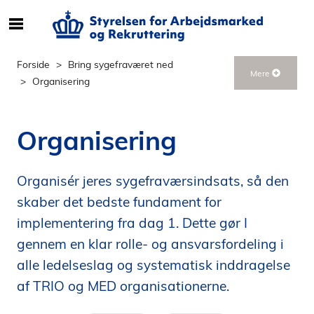
S
ø
g
Forside
Bring sygefraværet ned
Mere
e
Organisering
f
t
e
Organisering
r
i
n
Organisér jeres sygefraværsindsats, så den
d
skaber det bedste fundament for
h
implementering fra dag 1. Dette gør I
o
gennem en klar rolle- og ansvarsfordeling i
l
d
alle ledelseslag og systematisk inddragelse
p
af TRIO og MED organisationerne.
å
s