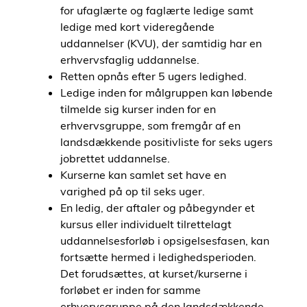
for ufaglærte og faglærte ledige samt
i
ledige med kort videregående
d
uddannelser (KVU), der samtidig har en
e
erhvervsfaglig uddannelse.
n
Retten opnås efter 5 ugers ledighed.
Ledige inden for målgruppen kan løbende
tilmelde sig kurser inden for en
erhvervsgruppe, som fremgår af en
landsdækkende positivliste for seks ugers
jobrettet uddannelse.
Kurserne kan samlet set have en
varighed på op til seks uger.
En ledig, der aftaler og påbegynder et
kursus eller individuelt tilrettelagt
uddannelsesforløb i opsigelsesfasen, kan
fortsætte hermed i ledighedsperioden.
Det forudsættes, at kurset/kurserne i
forløbet er inden for samme
erhvervsgruppe på den landsdækkende