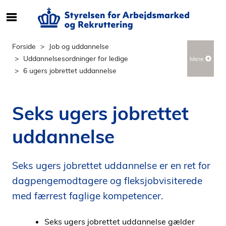
S
ø
g
Forside
Job og uddannelse
e
Uddannelsesordninger for ledige
Mere
f
6 ugers jobrettet uddannelse
t
e
r
Seks ugers jobrettet
i
n
uddannelse
d
h
o
Seks ugers jobrettet uddannelse er en ret for
l
dagpengemodtagere og fleksjobvisiterede
d
med færrest faglige kompetencer.
p
å
Seks ugers jobrettet uddannelse gælder
s