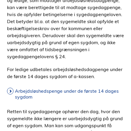
og ledige, som modtager arbejdsløshedsdagpenge,
i
kan være berettigede til at modtage sygedagpenge,
d
hvis de opfylder betingelserne i sygedagpengeloven.
e
Det betyder bl.a. at den sygemeldte skal opfylde et
n
beskæftigelseskrav over for kommunen eller
arbejdsgiveren. Derudover skal den sygemeldte være
uarbejdsdygtig på grund af egen sygdom, og ikke
være omfattet af tidsbegrænsningen i
sygedagpengelovens § 24.
For ledige udbetales arbejdsløshedsdagpenge under
de første 14 dages sygdom af a-kassen.
Arbejdsløshedspenge under de første 14 dages
sygdom
Retten til sygedagpenge ophører den dag, hvor den
sygemeldte ikke længere er uarbejdsdygtig på grund
af egen sygdom. Man kan som udgangspunkt få