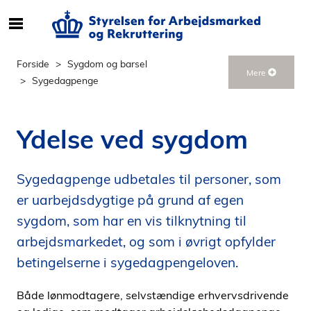
S
ø
g
Forside
Sygdom og barsel
Mere
e
Sygedagpenge
f
t
e
Ydelse ved sygdom
r
i
n
Sygedagpenge udbetales til personer, som
d
er uarbejdsdygtige på grund af egen
h
sygdom, som har en vis tilknytning til
o
arbejdsmarkedet, og som i øvrigt opfylder
l
d
betingelserne i sygedagpengeloven.
p
å
Både lønmodtagere, selvstændige erhvervsdrivende
s