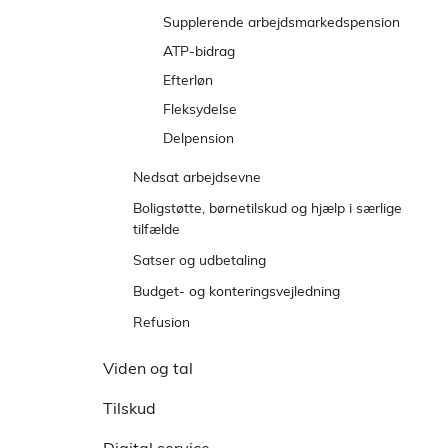
Supplerende arbejdsmarkedspension
ATP-bidrag
Efterløn
Fleksydelse
Delpension
Nedsat arbejdsevne
Fleksløntilskud
Boligstøtte, børnetilskud og hjælp i særlige
tilfælde
Ledighedsydelse
Boligstøtte
Satser og udbetaling
Revalideringsydelse
Boligydelse
Børnetilskud
Satser
Budget- og konteringsvejledning
Tilskud til selvstændigt erhvervsdrivende
Boligsikring
Udbetalinger fra Udbetaling Danmark
Børnetilskud til enlige forsørgere
Hjælp i særlige tilfælde
Funktionsområder
Refusion
Lån til beboerindskud
Særligt børnetilskud
Integration rådighedsloft
Enkeltudgifter
Viden og tal
Børnetilskud til pensionister
Spørgsmål og svar
Midlertidig huslejehjælp til
udsættelsestruede lejere
Flerbørnstilskud
Tilskud
Hjælpemidler
Sygebehandling og medicin
Adoptionstilskud
Jobrotation