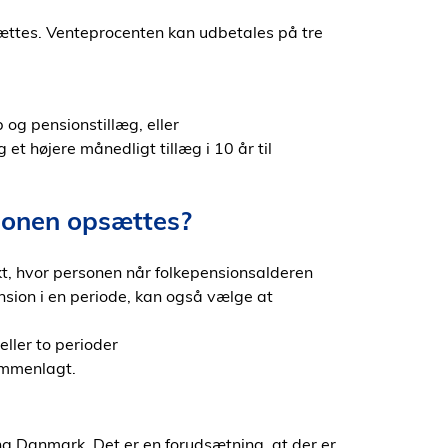
ættes. Venteprocenten kan udbetales på tre
 og pensionstillæg, eller
et højere månedligt tillæg i 10 år til
ionen opsættes?
t, hvor personen når folkepensionsalderen
nsion i en periode, kan også vælge at
eller to perioder
sammenlagt.
g Danmark. Det er en forudsætning, at der er