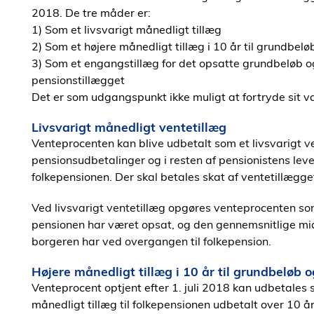
2018. De tre måder er:
1) Som et livsvarigt månedligt tillæg
2) Som et højere månedligt tillæg i 10 år til grundbeløb
3) Som et engangstillæg for det opsatte grundbeløb og 
pensionstillægget
Det er som udgangspunkt ikke muligt at fortryde sit v
Livsvarigt månedligt ventetillæg
Venteprocenten kan blive udbetalt som et livsvarigt v
pensionsudbetalinger og i resten af pensionistens levet
folkepensionen. Der skal betales skat af ventetillægge
Ved livsvarigt ventetillæg opgøres venteprocenten so
pensionen har været opsat, og den gennemsnitlige mid
borgeren har ved overgangen til folkepension.
Højere månedligt tillæg i 10 år til grundbeløb 
Venteprocent optjent efter 1. juli 2018 kan udbetales 
månedligt tillæg til folkepensionen udbetalt over 10 å