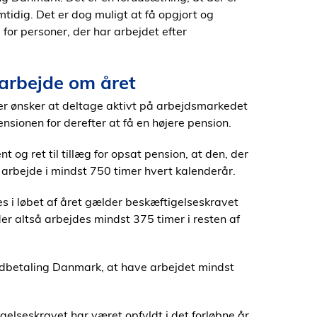
idig. Det er dog muligt at få opgjort og
for personer, der har arbejdet efter
 arbejde om året
er ønsker at deltage aktivt på arbejdsmarkedet
nsionen for derefter at få en højere pension.
t og ret til tillæg for opsat pension, at den, der
 arbejde i mindst 750 timer hvert kalenderår.
es i løbet af året gælder beskæftigelseskravet
der altså arbejdes mindst 375 timer i resten af
Udbetaling Danmark, at have arbejdet mindst
lseskravet har været opfyldt i det forløbne år.