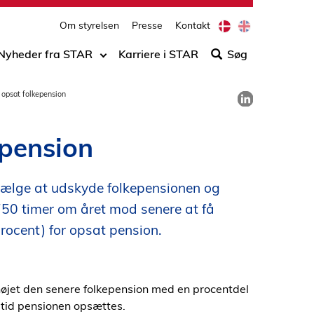
print
side
D
E
Om styrelsen
Presse
Kontakt
Søg
a
n
n
g
efter
Nyheder fra STAR
Karriere i STAR
Søg
i
l
indho
s
i
på
h
s
Del på LinkedIn
 opsat folkepension
h
siden
epension
 vælge at udskyde folkepensionen og
750 timer om året mod senere at få
procent) for opsat pension.
rhøjet den senere folkepension med en procentdel
 tid pensionen opsættes.