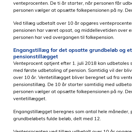
venteprocenten. De ti år starter, når personen får udbe
personen vælger at opsætte folkepensionen på ny. Der 
Ved tillæg udbetalt over 10 år opgøres venteprocente
pensionen har været opsat, og middellevetiden over e
personen har ved overgangen til folkepension.
Engangstillæg for det opsatte grundbeløb og et h
pensionstillægget
Venteprocent optjent efter 1. juli 2018 kan udbetales
med første udbetaling af pension. Samtidig vil der bliv
over 10 år. Ventetillægget bliver beregnet ud fra vent
pensionstillæg. De 10 år starter samtidig med udbetali
personen vælger at opsætte folkepensionen på ny. Der
ventetillægget.
Engangstillægget beregnes som antal hele måneder, 
grundbeløbets fulde beløb, delt med 12.
Venteprocenten ved tillæg udbetalt over 10 år opgøre