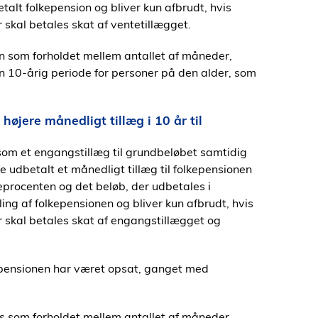
talt folkepension og bliver kun afbrudt, hvis
skal betales skat af ventetillægget.
n som forholdet mellem antallet af måneder,
n 10-årig periode for personer på den alder, som
øjere månedligt tillæg i 10 år til
 som et engangstillæg til grundbeløbet samtidig
e udbetalt et månedligt tillæg til folkepensionen
eprocenten og det beløb, der udbetales i
ng af folkepensionen og bliver kun afbrudt, hvis
 skal betales skat af engangstillægget og
pensionen har været opsat, ganget med
s som forholdet mellem antallet af måneder,