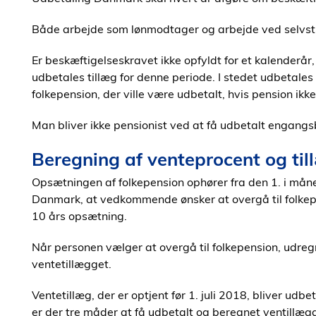
Både arbejde som lønmodtager og arbejde ved selvs
Er beskæftigelseskravet ikke opfyldt for et kalenderår,
udbetales tillæg for denne periode. I stedet udbetales
folkepension, der ville være udbetalt, hvis pension ikk
Man bliver ikke pensionist ved at få udbetalt engang
Beregning af venteprocent og till
Opsætningen af folkepension ophører fra den 1. i mån
Danmark, at vedkommende ønsker at overgå til folkep
10 års opsætning.
Når personen vælger at overgå til folkepension, udr
ventetillægget.
Ventetillæg, der er optjent før 1. juli 2018, bliver udbet
er der tre måder at få udbetalt og beregnet ventillægget