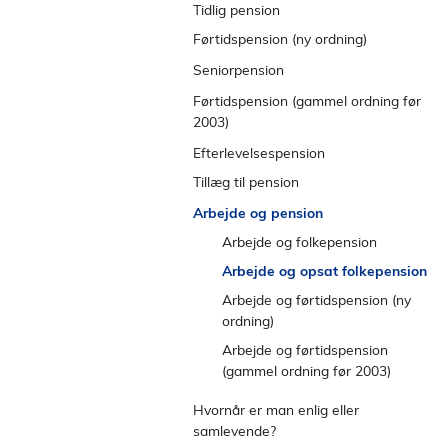
e
Betingelser for folkepension
l
Tidlig pension
Alvorligt syge børn
Ressourceforløbsydelse under
n
d
Folkepensionsalderen nu og
Førtidspension (ny ordning)
ressourceforløb
s
fremover
Betingelser for førtidspension
Seniorpension
EØS-arbejdsløshedsforsikring
t
Beregning og udbetaling af
Tilkendelse af førtidspension
Spørgsmål og svar
r
Førtidspension (gammel ordning før
folkepension
2003)
e
Beregning og udbetaling af
Supplerende pensionsydelse
førtidspension
m
Typer af pensionsydelser -
Efterlevelsespension
(ældrecheck)
e
førtidspension
Frakendelse og hvilende pension
Tillæg til pension
n
Beregning og udbetaling -
Personligt tillæg
Arbejde og pension
u
førtidspension
Helbredstillæg
Arbejde og folkepension
Varmetillæg
Arbejde og opsat folkepension
Mediecheck
Arbejde og førtidspension (ny
ordning)
Arbejde og førtidspension
(gammel ordning før 2003)
Hvornår er man enlig eller
samlevende?