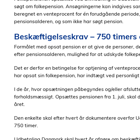
søgt om folkepension. Ansøgningerne kan indgives samt
beregnet en venteprocent for én forudgående periode, 
pensionsalderen, og som ikke har søgt pension.
Beskæftigelseskrav – 750 timers
Formålet med opsat pension er at give de personer, d
efter pensionsalderen, mulighed for at udskyde folkepe
Det er derfor en betingelse for optjening af venteprocen
har opsat sin folkepension, har indtægt ved personligt
I de år, hvor opsætningen påbegyndes og/eller afslutt
forholdsmæssigt. Opsættes pensionen fra 1. juli, skal 
året.
Den enkelte skal efter hvert år dokumentere overfor 
750 timer.
Udbetaling Danmark skal hvert år afgøre om beskæftige