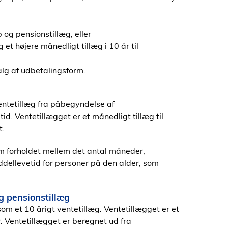
 og pensionstillæg, eller
et højere månedligt tillæg i 10 år til
alg af udbetalingsform.
entetillæg fra påbegyndelse af
id. Ventetillægget er et månedligt tillæg til
t.
m forholdet mellem det antal måneder,
dellevetid for personer på den alder, som
og pensionstillæg
som et 10 årigt ventetillæg. Ventetillægget er et
r. Ventetillægget er beregnet ud fra