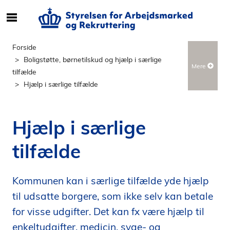
S
ø
g
Forside
e
Boligstøtte, børnetilskud og hjælp i særlige
Mere
f
tilfælde
t
Hjælp i særlige tilfælde
e
r
i
Hjælp i særlige
n
d
tilfælde
h
o
l
Kommunen kan i særlige tilfælde yde hjælp
d
til udsatte borgere, som ikke selv kan betale
p
for visse udgifter. Det kan fx være hjælp til
å
enkeltudgifter, medicin, syge- og
s