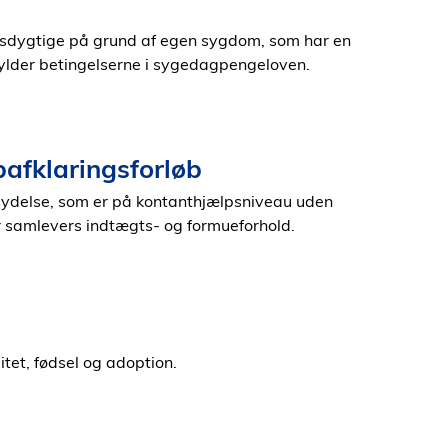
dsdygtige på grund af egen sygdom, som har en
pfylder betingelserne i sygedagpengeloven.
bafklaringsforløb
sydelse, som er på kontanthjælpsniveau uden
r samlevers indtægts- og formueforhold.
tet, fødsel og adoption.